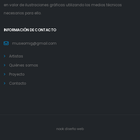
en valor de ilustraciones gráficas utilizando los medios técnicos
necesarios para ello.
INFORMACIÓN DE CONTACTO
museomig@gmail.com
Artistas
Quiénes somos
Proyecto
Contacto
nook
diseño web